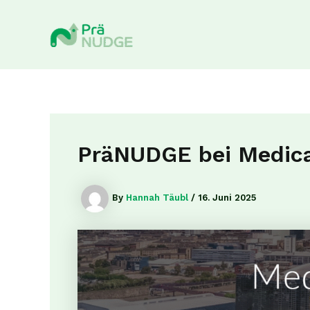
Skip
to
content
PräNUDGE bei Medica
By
Hannah Täubl
/
16. Juni 2025