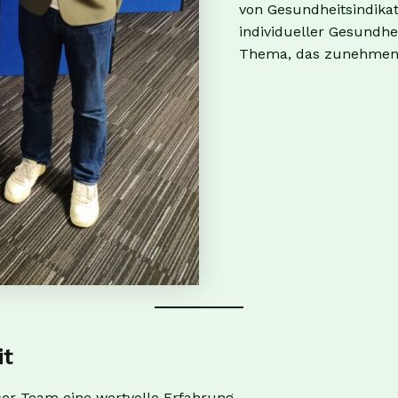
von Gesundheitsindika
individueller Gesundhe
Thema, das zunehmen
it
er Team eine wertvolle Erfahrung.